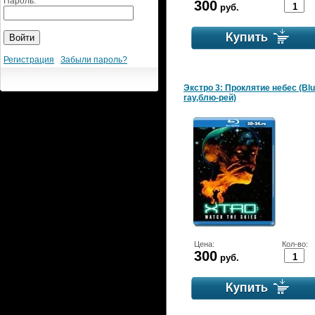
Пароль:
300
руб.
Регистрация
Забыли пароль?
Экстро 3: Проклятие небес (Blu
ray,блю-рей)
Цена:
Кол-во:
300
руб.