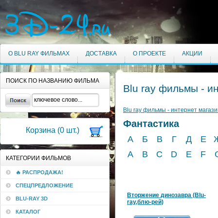
О BLU RAY ФИЛЬМАХ
ДОСТАВКА
О ПРОЕКТЕ
АКЦИИ
ПОИСК ПО НАЗВАНИЮ ФИЛЬМА
Blu ray фильмы - и
Blu ray фильмы - интернет магази
Фантастика
Корзина (
0
шт.)
А
Б
В
Г
Д
Е
A
B
C
D
E
F
КАТЕГОРИИ ФИЛЬМОВ
🔥 РАСПРОДАЖА!
СПЕЦПРЕДЛОЖЕНИЕ
Вторжение динозавра (Blu-
BLU-RAY 3D
ray,блю-рей)
КАТАЛОГ