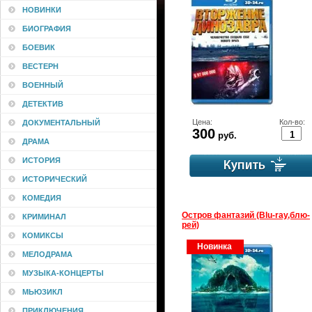
НОВИНКИ
БИОГРАФИЯ
БОЕВИК
ВЕСТЕРН
ВОЕННЫЙ
ДЕТЕКТИВ
Цена:
Кол-во:
ДОКУМЕНТАЛЬНЫЙ
300
руб.
ДРАМА
ИСТОРИЯ
ИСТОРИЧЕСКИЙ
КОМЕДИЯ
Остров фантазий (Blu-ray,блю-
КРИМИНАЛ
рей)
КОМИКСЫ
Новинка
МЕЛОДРАМА
МУЗЫКА-КОНЦЕРТЫ
МЬЮЗИКЛ
ПРИКЛЮЧЕНИЯ