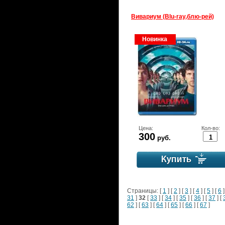
Вивариум (Blu-ray,блю-рей)
Новинка
Цена:
Кол-во:
300
руб.
Страницы: [
1
] [
2
] [
3
] [
4
] [
5
] [
6
]
31
]
32
[
33
] [
34
] [
35
] [
36
] [
37
] [
62
] [
63
] [
64
] [
65
] [
66
] [
67
]