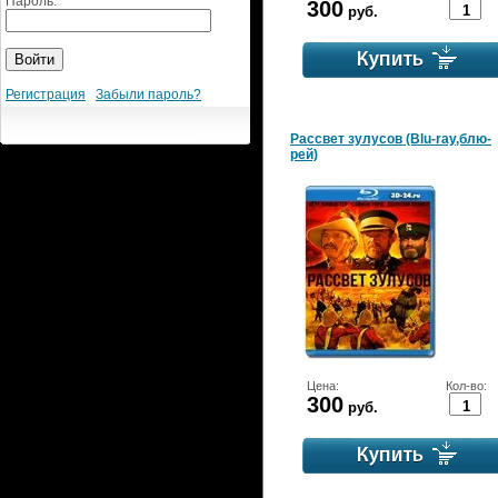
Пароль:
300
руб.
Регистрация
Забыли пароль?
Рассвет зулусов (Blu-ray,блю-
рей)
Цена:
Кол-во:
300
руб.