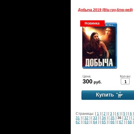
Добыча 2019 (Blu-ray,блю-рей)
Новинка
Цена:
Кол-во:
300
руб.
Страницы: [
1
] [
2
] [
3
] [
4
] [
5
] [
6
]
31
] [
32
] [
33
] [
34
] [
35
]
36
[
37
] [
62
] [
63
] [
64
] [
65
] [
66
] [
67
] [
68
]