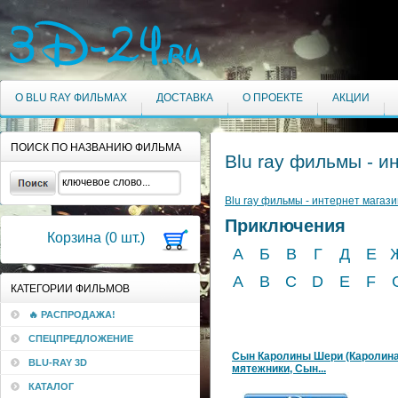
О BLU RAY ФИЛЬМАХ
ДОСТАВКА
О ПРОЕКТЕ
АКЦИИ
ПОИСК ПО НАЗВАНИЮ ФИЛЬМА
Blu ray фильмы - и
Blu ray фильмы - интернет магази
Приключения
Корзина (
0
шт.)
А
Б
В
Г
Д
Е
A
B
C
D
E
F
КАТЕГОРИИ ФИЛЬМОВ
🔥 РАСПРОДАЖА!
СПЕЦПРЕДЛОЖЕНИЕ
Сын Каролины Шери (Каролина
BLU-RAY 3D
мятежники, Сын...
КАТАЛОГ