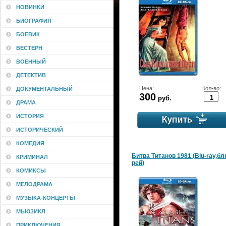
НОВИНКИ
БИОГРАФИЯ
БОЕВИК
ВЕСТЕРН
ВОЕННЫЙ
ДЕТЕКТИВ
Цена:
Кол-во:
ДОКУМЕНТАЛЬНЫЙ
300
руб.
ДРАМА
ИСТОРИЯ
ИСТОРИЧЕСКИЙ
КОМЕДИЯ
Битва Титанов 1981 (Blu-ray,бл
КРИМИНАЛ
рей)
КОМИКСЫ
МЕЛОДРАМА
МУЗЫКА-КОНЦЕРТЫ
МЬЮЗИКЛ
ПРИКЛЮЧЕНИЯ