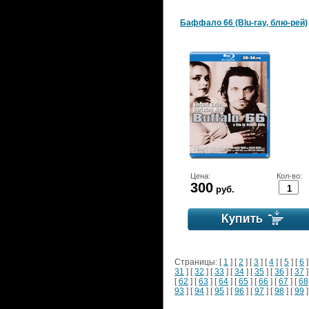
Баффало 66 (Blu-ray, блю-рей)
Цена:
Кол-во:
300
руб.
Страницы: [
1
] [
2
] [
3
] [
4
] [
5
] [
6
]
31
] [
32
] [
33
] [
34
] [
35
] [
36
] [
37
]
[
62
] [
63
] [
64
] [
65
] [
66
] [
67
] [
68
93
] [
94
] [
95
] [
96
] [
97
] [
98
] [
99
]