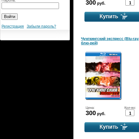
Пароль:
300
руб.
Регистрация
Забыли пароль?
Чунгкингский экспресс (Blu-ray
блю-рей)
Цена:
Кол-во:
300
руб.