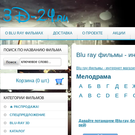
О BLU RAY ФИЛЬМАХ
ДОСТАВКА
О ПРОЕКТЕ
АКЦИИ
ПОИСК ПО НАЗВАНИЮ ФИЛЬМА
Blu ray фильмы - и
Blu ray фильмы - интернет магази
Мелодрама
Корзина (
0
шт.)
А
Б
В
Г
Д
Е
A
B
C
D
E
F
КАТЕГОРИИ ФИЛЬМОВ
🔥 РАСПРОДАЖА!
СПЕЦПРЕДЛОЖЕНИЕ
Давайте потанцуем (Blu-ray, б
BLU-RAY 3D
рей)
КАТАЛОГ