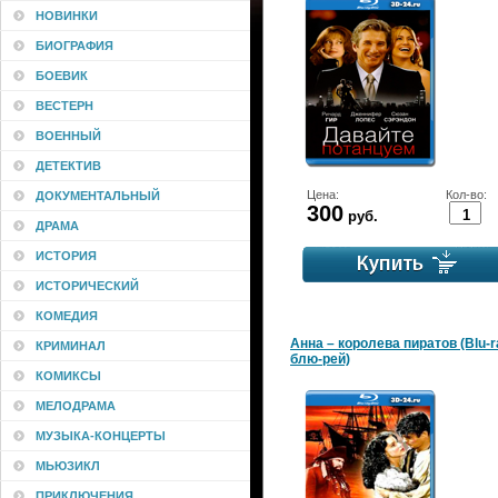
НОВИНКИ
БИОГРАФИЯ
БОЕВИК
ВЕСТЕРН
ВОЕННЫЙ
ДЕТЕКТИВ
Цена:
Кол-во:
ДОКУМЕНТАЛЬНЫЙ
300
руб.
ДРАМА
ИСТОРИЯ
ИСТОРИЧЕСКИЙ
КОМЕДИЯ
Анна – королева пиратов (Blu-r
КРИМИНАЛ
блю-рей)
КОМИКСЫ
МЕЛОДРАМА
МУЗЫКА-КОНЦЕРТЫ
МЬЮЗИКЛ
ПРИКЛЮЧЕНИЯ