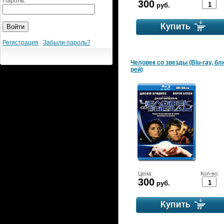
Пароль:
300
руб.
Регистрация
Забыли пароль?
Человек со звезды (Blu-ray, бл
рей)
Цена:
Кол-во:
300
руб.