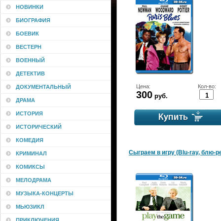
НОВИНКИ
БИОГРАФИЯ
БОЕВИК
ВЕСТЕРН
ВОЕННЫЙ
ДЕТЕКТИВ
Цена:
Кол-во:
ДОКУМЕНТАЛЬНЫЙ
300
руб.
ДРАМА
ИСТОРИЯ
ИСТОРИЧЕСКИЙ
КОМЕДИЯ
Сыграем в игру (Blu-ray, блю-р
КРИМИНАЛ
КОМИКСЫ
МЕЛОДРАМА
МУЗЫКА-КОНЦЕРТЫ
МЬЮЗИКЛ
ПРИКЛЮЧЕНИЯ