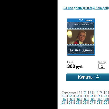
За нас двоих (Blu-ray, блю-рей)
Цена:
Кол-во:
300
руб.
Страницы: [
1
] [
2
] [
3
] [
4
] [
5
] [
6
]
31
] [
32
] [
33
] [
34
] [
35
] [
36
] [
37
]
[
62
] [
63
] [
64
] [
65
] [
66
] [
67
] [
68
93
] [
94
] [
95
] [
96
] [
97
] [
98
] [
99
]