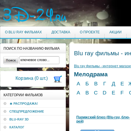
О BLU RAY ФИЛЬМАХ
ДОСТАВКА
О ПРОЕКТЕ
АКЦИИ
ПОИСК ПО НАЗВАНИЮ ФИЛЬМА
Blu ray фильмы - и
Blu ray фильмы - интернет магази
Мелодрама
Корзина (
0
шт.)
А
Б
В
Г
Д
Е
A
B
C
D
E
F
КАТЕГОРИИ ФИЛЬМОВ
🔥 РАСПРОДАЖА!
СПЕЦПРЕДЛОЖЕНИЕ
Парижский блюз (Blu-ray, блю-
BLU-RAY 3D
рей)
КАТАЛОГ