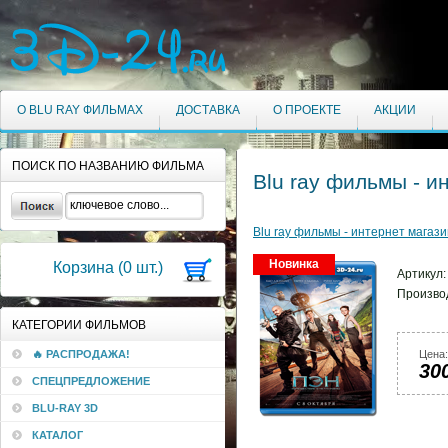
О BLU RAY ФИЛЬМАХ
ДОСТАВКА
О ПРОЕКТЕ
АКЦИИ
ПОИСК ПО НАЗВАНИЮ ФИЛЬМА
Blu ray фильмы - и
Blu ray фильмы - интернет магази
Новинка
Корзина (
0
шт.)
Артикул
Произво
КАТЕГОРИИ ФИЛЬМОВ
🔥 РАСПРОДАЖА!
Цена:
30
СПЕЦПРЕДЛОЖЕНИЕ
BLU-RAY 3D
КАТАЛОГ