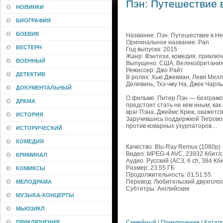
Пэн: Путешествие в
НОВИНКИ
БИОГРАФИЯ
БОЕВИК
Название: Пэн: Путешествие в Н
Оригинальное название: Pan
ВЕСТЕРН
Год выпуска: 2015
Жанр: Фэнтези, комедия, приклю
ВОЕННЫЙ
Выпущено: США, Великобритания, А
Режиссер: Джо Райт
ДЕТЕКТИВ
В ролях: Хью Джекман, Леви Милл
Делевинь, Тхэ-чжу На, Джек Чарл
ДОКУМЕНТАЛЬНЫЙ
О фильме: Питер Пэн — безграмот
ДРАМА
предстоит стать не кем иным, ка
враг Пэна, Джеймс Крюк, окажет
ИСТОРИЯ
Заручившись поддержкой Тигрово
против коварных узурпаторов…
ИСТОРИЧЕСКИЙ
КОМЕДИЯ
Качество: Blu-Ray Remux (1080p)
Видео: MPEG-4 AVC, 23932 Кбит/с,
КРИМИНАЛ
Аудио: Русский (AC3, 6 ch, 384 Кбит
Размер: 23.55 ГБ
КОМИКСЫ
Продолжительность: 01:51:55
Перевод: Любительский двухголо
МЕЛОДРАМА
Субтитры: Английские
МУЗЫКА-КОНЦЕРТЫ
МЬЮЗИКЛ
ПРИКЛЮЧЕНИЯ
Семейный
|
Приключения
|
Катал