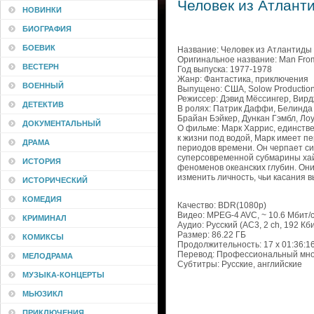
Человек из Атланти
НОВИНКИ
БИОГРАФИЯ
БОЕВИК
Название: Человек из Атлантиды
Оригинальное название: Man From 
ВЕСТЕРН
Год выпуска: 1977-1978
Жанр: Фантастика, приключения
ВОЕННЫЙ
Выпущено: США, Solow Productio
Режиссер: Дэвид Мёссингер, Вирд
ДЕТЕКТИВ
В ролях: Патрик Даффи, Белинда 
Брайан Бэйкер, Дункан Гэмбл, Ло
ДОКУМЕНТАЛЬНЫЙ
О фильме: Марк Харрис, единств
к жизни под водой, Марк имеет пе
ДРАМА
периодов времени. Он черпает си
суперсовременной субмарины хай
ИСТОРИЯ
феноменов океанских глубин. Они
изменить личность, чьи касания 
ИСТОРИЧЕСКИЙ
КОМЕДИЯ
Качество: BDR(1080p)
Видео: MPEG-4 AVC, ~ 10.6 Мбит/с
КРИМИНАЛ
Аудио: Русский (AC3, 2 ch, 192 Кби
Размер: 86.22 ГБ
КОМИКСЫ
Продолжительность: 17 х 01:36:16 
Перевод: Профессиональный мно
МЕЛОДРАМА
Субтитры: Русские, английские
МУЗЫКА-КОНЦЕРТЫ
МЬЮЗИКЛ
ПРИКЛЮЧЕНИЯ