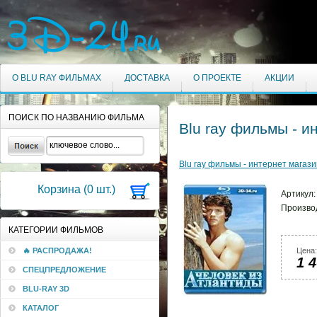
О BLU RAY ФИЛЬМАХ
ДОСТАВКА
О ПРОЕКТЕ
АКЦИИ
ПОИСК ПО НАЗВАНИЮ ФИЛЬМА
Blu ray фильмы - и
Blu ray фильмы - интернет магази
Корзина (
0
шт.)
Артикул
Произво
КАТЕГОРИИ ФИЛЬМОВ
🔥 РАСПРОДАЖА!
Цена:
1 
СПЕЦПРЕДЛОЖЕНИЕ
BLU-RAY 3D
КАТАЛОГ