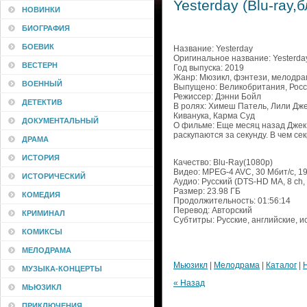
Yesterday (Blu-ray,
НОВИНКИ
БИОГРАФИЯ
БОЕВИК
Название: Yesterday
Оригинальное название: Yesterda
ВЕСТЕРН
Год выпуска: 2019
Жанр: Мюзикл, фэнтези, мелодра
ВОЕННЫЙ
Выпущено: Великобритания, Россия,
Режиссер: Дэнни Бойл
ДЕТЕКТИВ
В ролях: Химеш Патель, Лили Дж
Киванука, Карма Суд
ДОКУМЕНТАЛЬНЫЙ
О фильме: Еще месяц назад Джек
раскупаются за секунду. В чем се
ДРАМА
ИСТОРИЯ
Качество: Blu-Ray(1080p)
Видео: MPEG-4 AVC, 30 Мбит/с, 19
ИСТОРИЧЕСКИЙ
Аудио: Русский (DTS-HD MA, 8 ch, 
Размер: 23.98 ГБ
КОМЕДИЯ
Продолжительность: 01:56:14
Перевод: Авторский
КРИМИНАЛ
Субтитры: Русские, английские, 
КОМИКСЫ
МЕЛОДРАМА
Мьюзикл
|
Мелодрама
|
Каталог
|
МУЗЫКА-КОНЦЕРТЫ
« Назад
МЬЮЗИКЛ
ПРИКЛЮЧЕНИЯ