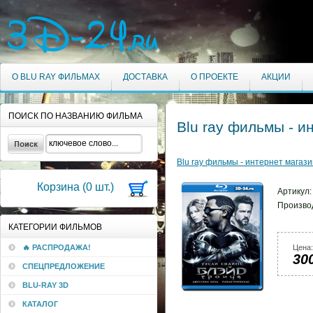
О BLU RAY ФИЛЬМАХ
ДОСТАВКА
О ПРОЕКТЕ
АКЦИИ
ПОИСК ПО НАЗВАНИЮ ФИЛЬМА
Blu ray фильмы - и
Blu ray фильмы - интернет магази
Корзина (
0
шт.)
Артикул
Произво
КАТЕГОРИИ ФИЛЬМОВ
🔥 РАСПРОДАЖА!
Цена:
30
СПЕЦПРЕДЛОЖЕНИЕ
BLU-RAY 3D
КАТАЛОГ