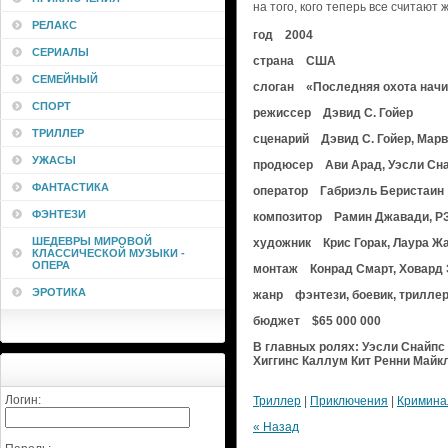
на того, кого теперь все считают 
РЕЛАКС
год 2004
СЕРИАЛЫ
страна США
СЕМЕЙНЫЙ
слоган «Последняя охота начи
СПОРТ
режиссер Дэвид С. Гойер
ТРИЛЛЕР
сценарий Дэвид С. Гойер, Мар
УЖАСЫ
продюсер Ави Арад, Уэсли Снайп
ФАНТАСТИКА
оператор Габриэль Беристаин
ФЭНТЕЗИ
композитор Рамин Джавади, Р
ШЕДЕВРЫ МИРОВОЙ
художник Крис Горак, Лаура Жан
КЛАССИЧЕСКОЙ МУЗЫКИ -
ОПЕРА
монтаж Конрад Смарт, Ховард 
ЭРОТИКА
жанр фэнтези, боевик, триллер,
бюджет $65 000 000
В главных ролях: Уэсли Снайп
Хиггинс Каллум Кит Ренни Майк
Логин:
Триллер
|
Приключения
|
Кримина
« Назад