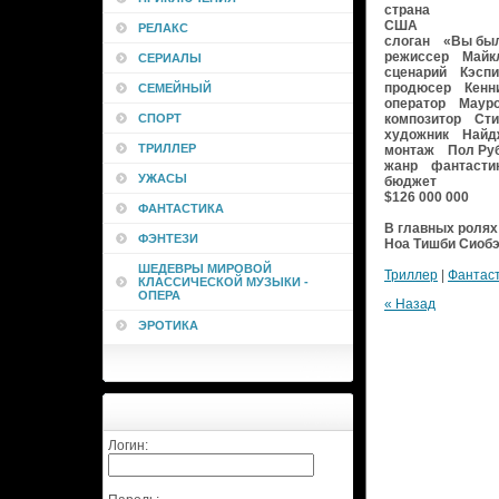
страна
США
РЕЛАКС
слоган «Вы был
режиссер Майк
СЕРИАЛЫ
сценарий Кэспиа
продюсер Кенни Б
СЕМЕЙНЫЙ
оператор Мауро
СПОРТ
композитор Сти
художник Найдже
ТРИЛЛЕР
монтаж Пол Руб
жанр фантастика,
УЖАСЫ
бюджет
$126 000 000
ФАНТАСТИКА
В главных ролях
ФЭНТЕЗИ
Ноа Тишби Сиоб
ШЕДЕВРЫ МИРОВОЙ
Триллер
|
Фантас
КЛАССИЧЕСКОЙ МУЗЫКИ -
ОПЕРА
« Назад
ЭРОТИКА
Логин: