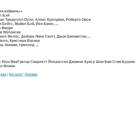
и избраны.»
л Бэй
н Тредуэлл-Оуэн, Алекс Куртцман, Роберто Орси
ейтс, Майкл Бэй, Йен Брюс, ...
 Фиоре
в Яблонски
л Фелпс, Дебора Линн Скотт, Джон Билингтон, ...
елл, Кристиан Вагнер
 боевик, триллер, ...
: Юэн МакГрегор Скарлетт Йоханссон Джимон Хунсу Шон Бин Стив Бушем
эн Флинн
тика
|
Каталог
|
Боевик