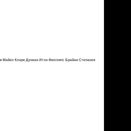
и Майкл Кларк Дункан Итэн Филлипс Брайан Степанек