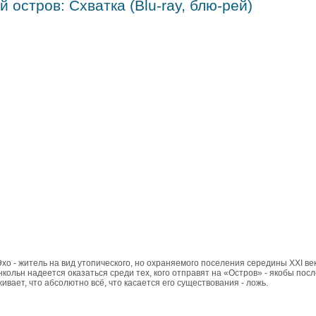
 остров: Схватка (Blu-ray, блю-рей)
хо - житель на вид утопического, но охраняемого поселения середины XXI ве
нкольн надеется оказаться среди тех, кого отправят на «Остров» - якобы пос
вает, что абсолютно всё, что касается его существования - ложь.