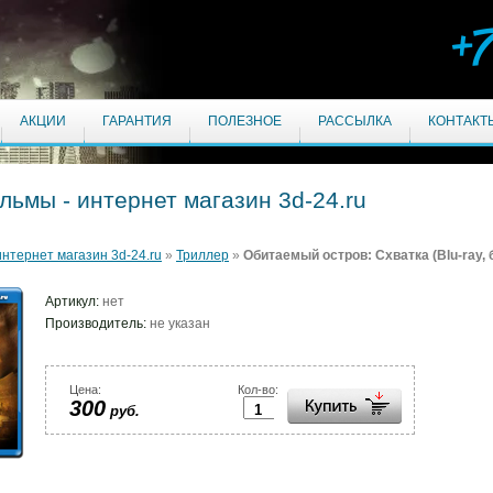
+
АКЦИИ
ГАРАНТИЯ
ПОЛЕЗНОЕ
РАССЫЛКА
КОНТАКТ
ильмы - интернет магазин 3d-24.ru
интернет магазин 3d-24.ru
»
Триллер
»
Обитаемый остров: Схватка (Blu-ray, 
Артикул:
нет
Производитель:
не указан
Цена:
Кол-во:
300
руб.