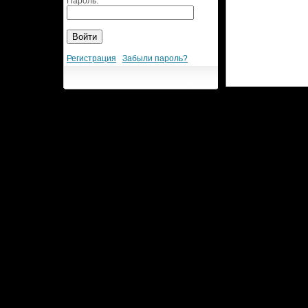
Пароль:
Регистрация
Забыли пароль?
Разработка веб сайта
3d-24.ru: MegaGroup.ru.