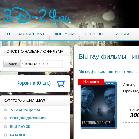
О BLU RAY ФИЛЬМАХ
ДОСТАВКА
О ПРОЕКТЕ
АКЦИИ
ПОИСК ПО НАЗВАНИЮ ФИЛЬМА
Blu ray фильмы - и
Blu ray фильмы - интернет магази
Новинка
Корзина (
0
шт.)
Артикул
Произво
КАТЕГОРИИ ФИЛЬМОВ
🔥 РАСПРОДАЖА!
Цена:
30
СПЕЦПРЕДЛОЖЕНИЕ
BLU-RAY 3D
КАТАЛОГ