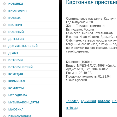
Картонная пристань
НОВИНКИ
БИОГРАФИЯ
БОЕВИК
Оригинальное название: Картонн
Год выпуска: 2020
ВЕСТЕРН
Жанр: Триллер, криминал
Выпущено: Россия
ВОЕННЫЙ
Режиссер: Кирилл Котельников
В ролях: Иван Жвакин, Дарья Сав
ДЕТЕКТИВ
О фильме: Четверо московских жу
кому — много лайков, а кому — о
ДОКУМЕНТАЛЬНЫЙ
ночи в руках ничего тяжелее гад
своей деревни.
ДРАМА
ИСТОРИЯ
Качество:(1080p)
Видео: MPEG-4 AVC, 4998 Кбит/с,
ИСТОРИЧЕСКИЙ
Аудио: AC3, 6 ch, 384 Кбит/с
Размер: 23.49 ГБ
КОМЕДИЯ
Продолжительность: 01:31:04
Язык: Русский
КРИМИНАЛ
КОМИКСЫ
МЕЛОДРАМА
Триллер
|
Криминал
|
Каталог
|
Но
МУЗЫКА-КОНЦЕРТЫ
« Назад
МЬЮЗИКЛ
ПРИКЛЮЧЕНИЯ