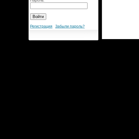
Пароль:
Регистрация
Забыли пароль?
Разработка веб сайта
3d-24.ru: MegaGroup.ru.