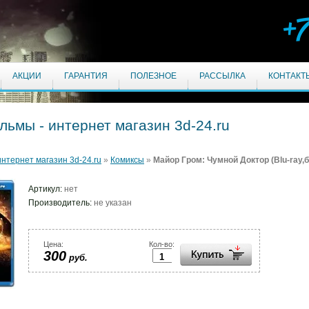
+
АКЦИИ
ГАРАНТИЯ
ПОЛЕЗНОЕ
РАССЫЛКА
КОНТАКТ
ильмы - интернет магазин 3d-24.ru
интернет магазин 3d-24.ru
»
Комиксы
»
Майор Гром: Чумной Доктор (Blu-ray,
Артикул:
нет
Производитель:
не указан
Цена:
Кол-во:
300
руб.