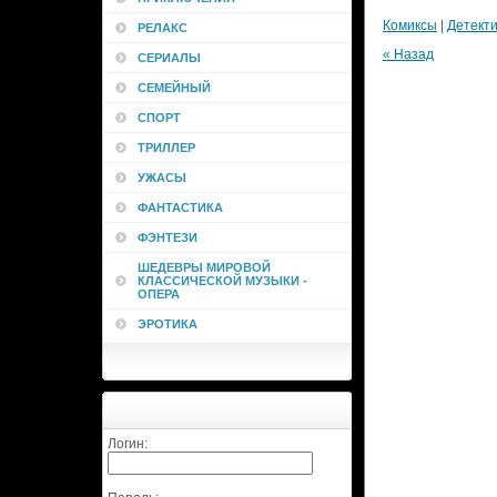
Комиксы
|
Детект
РЕЛАКС
« Назад
СЕРИАЛЫ
СЕМЕЙНЫЙ
СПОРТ
ТРИЛЛЕР
УЖАСЫ
ФАНТАСТИКА
ФЭНТЕЗИ
ШЕДЕВРЫ МИРОВОЙ
КЛАССИЧЕСКОЙ МУЗЫКИ -
ОПЕРА
ЭРОТИКА
Логин: