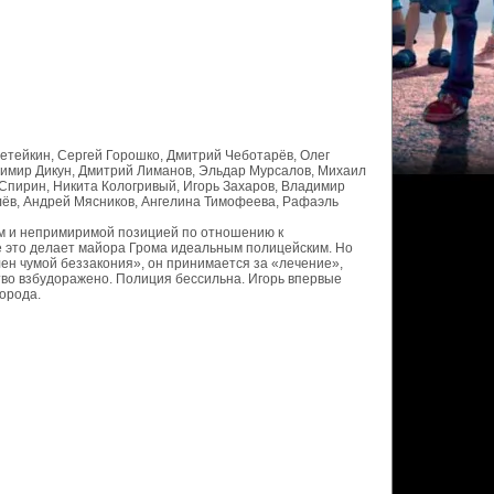
Сетейкин, Сергей Горошко, Дмитрий Чеботарёв, Олег
димир Дикун, Дмитрий Лиманов, Эльдар Мурсалов, Михаил
 Спирин, Никита Кологривый, Игорь Захаров, Владимир
елёв, Андрей Мясников, Ангелина Тимофеева, Рафаэль
ом и непримиримой позицией по отношению к
сё это делает майора Грома идеальным полицейским. Но
олен чумой беззакония», он принимается за «лечение»,
тво взбудоражено. Полиция бессильна. Игорь впервые
города.