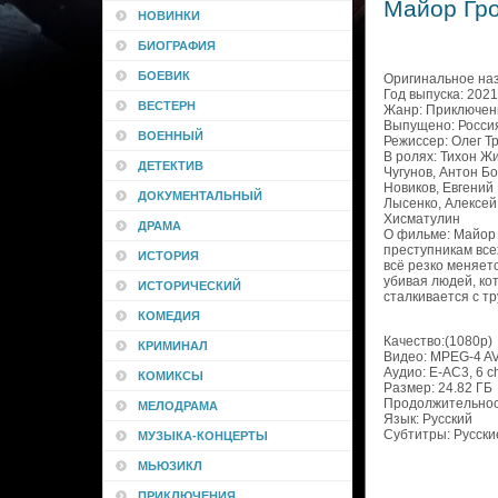
Майор Гро
НОВИНКИ
БИОГРАФИЯ
БОЕВИК
Оригинальное наз
Год выпуска: 2021
ВЕСТЕРН
Жанр: Приключени
Выпущено: Россия
ВОЕННЫЙ
Режиссер: Олег 
В ролях: Тихон Ж
ДЕТЕКТИВ
Чугунов, Антон Б
Новиков, Евгений
ДОКУМЕНТАЛЬНЫЙ
Лысенко, Алексей
Хисматулин
ДРАМА
О фильме: Майор 
преступникам все
ИСТОРИЯ
всё резко меняет
убивая людей, ко
ИСТОРИЧЕСКИЙ
сталкивается с тр
КОМЕДИЯ
Качество:(1080p)
КРИМИНАЛ
Видео: MPEG-4 AV
Аудио: E-AC3, 6 c
КОМИКСЫ
Размер: 24.82 ГБ
Продолжительност
МЕЛОДРАМА
Язык: Русский
Субтитры: Русски
МУЗЫКА-КОНЦЕРТЫ
МЬЮЗИКЛ
ПРИКЛЮЧЕНИЯ