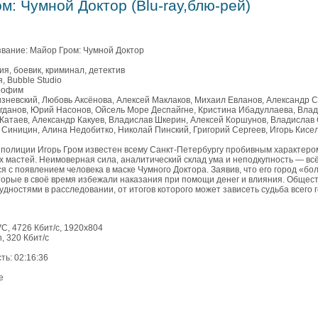
м: Чумной Доктор (Blu-ray,блю-рей)
вание: Майор Гром: Чумной Доктор
я, боевик, криминал, детектив
, Bubble Studio
Трофим
изневский, Любовь Аксёнова, Алексей Маклаков, Михаил Евланов, Александр 
огданов, Юрий Насонов, Ойсель Море Деспайгне, Кристина Ибадуллаева, Вла
 Катаев, Александр Какуев, Владислав Шкерин, Алексей Коршунов, Владислав
 Синицин, Алина Недобитко, Николай Пинский, Григорий Сергеев, Игорь Кис
полиции Игорь Гром известен всему Санкт-Петербургу пробивным характер
х мастей. Неимоверная сила, аналитический склад ума и неподкупность — в
ся с появлением человека в маске Чумного Доктора. Заявив, что его город «б
торые в своё время избежали наказания при помощи денег и влияния. Общес
удностями в расследовании, от итогов которого может зависеть судьба всего 
C, 4726 Кбит/с, 1920х804
h, 320 Кбит/с
ь: 02:16:36
е