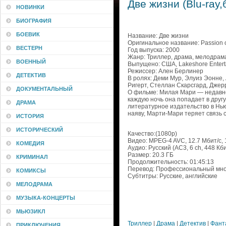
Две жизни (Blu-ray,
НОВИНКИ
БИОГРАФИЯ
БОЕВИК
Название: Две жизни
Оригинальное название: Passion 
ВЕСТЕРН
Год выпуска: 2000
Жанр: Триллер, драма, мелодрама
ВОЕННЫЙ
Выпущено: США, Lakeshore Enterta
Режиссер: Ален Берлинер
ДЕТЕКТИВ
В ролях: Деми Мур, Элуиз Эонне,
Ригерт, Стеллан Скарсгард, Дже
ДОКУМЕНТАЛЬНЫЙ
О фильме: Милая Мари — недавно
каждую ночь она попадает в дру
ДРАМА
литературное издательство в Нью
наяву, Марти-Мари теряет связь 
ИСТОРИЯ
ИСТОРИЧЕСКИЙ
Качество:(1080p)
Видео: MPEG-4 AVC, 12.7 Мбит/с,
КОМЕДИЯ
Аудио: Русский (AC3, 6 ch, 448 Кбит
Размер: 20.3 ГБ
КРИМИНАЛ
Продолжительность: 01:45:13
Перевод: Профессиональный мно
КОМИКСЫ
Субтитры: Русские, английские
МЕЛОДРАМА
МУЗЫКА-КОНЦЕРТЫ
МЬЮЗИКЛ
Триллер
|
Драма
|
Детектив
|
Фант
ПРИКЛЮЧЕНИЯ