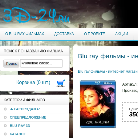
О BLU RAY ФИЛЬМАХ
ДОСТАВКА
О ПРОЕКТЕ
АКЦИИ
ПОИСК ПО НАЗВАНИЮ ФИЛЬМА
Blu ray фильмы - и
Blu ray фильмы - интернет магази
Корзина (
0
шт.)
Артикул
Произво
КАТЕГОРИИ ФИЛЬМОВ
🔥 РАСПРОДАЖА!
Цена:
35
СПЕЦПРЕДЛОЖЕНИЕ
BLU-RAY 3D
КАТАЛОГ