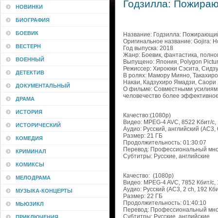
Годзилла: Пожирающ
НОВИНКИ
БИОГРАФИЯ
БОЕВИК
Название: Годзилла: Пожирающи
Оригинальное название: Gojira: Ho
ВЕСТЕРН
Год выпуска: 2018
Жанр: Боевик, фантастика, полн
ВОЕННЫЙ
Выпущено: Япония, Polygon Pictu
Режиссер: Хироюки Сэсита, Сидз
ДЕТЕКТИВ
В ролях: Мамору Мияно, Такахиро
Накаи, Кадзухиро Ямадзи, Саори
ДОКУМЕНТАЛЬНЫЙ
О фильме: Совместными усилиями
человечество более эффективное
ДРАМА
ИСТОРИЯ
Качество:(1080p)
Видео: MPEG-4 AVC, 8522 Kбит/с,
ИСТОРИЧЕСКИЙ
Аудио: Русский, английский (AC3, 6
Размер: 21 ГБ
КОМЕДИЯ
Продолжительность: 01:30:07
Перевод: Профессиональный мно
КРИМИНАЛ
Субтитры: Русские, английские
КОМИКСЫ
Качество: (1080p)
МЕЛОДРАМА
Видео: MPEG-4 AVC, 7852 Кбит/с,
Аудио: Русский (AC3, 2 ch, 192 Кби
МУЗЫКА-КОНЦЕРТЫ
Размер: 22 ГБ
Продолжительность: 01:40:10
МЬЮЗИКЛ
Перевод: Профессиональный мно
Субтитры: Русские, английские
ПРИКЛЮЧЕНИЯ